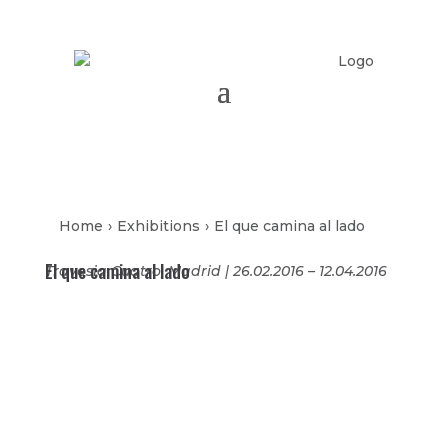
Home
›
Exhibitions
›
El que camina al lado
El que camina al lado
Travesia Cuatro, Madrid | 26.02.2016 – 12.04.2016